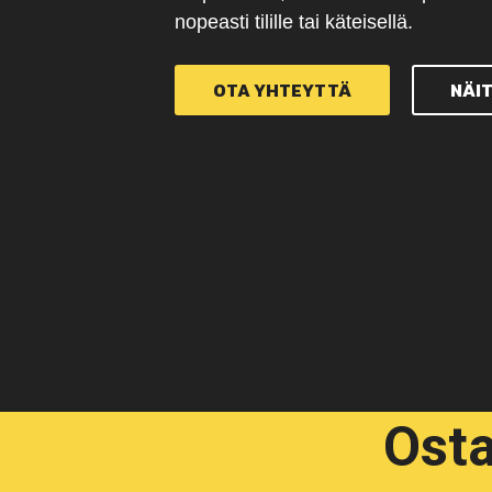
nopeasti tilille tai käteisellä.
OTA YHTEYTTÄ
NÄI
Ost