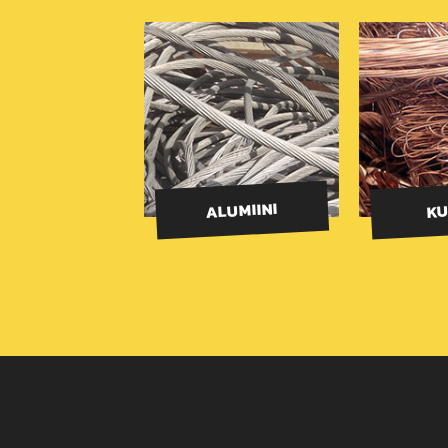
ALUMIINI
KU