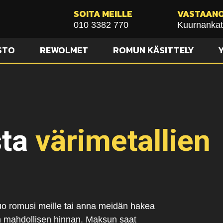
SOITA MEILLE
VASTAAN
010 3382 770
Kuurnankat
STO
REWOLMET
ROMUN KÄSITTELY
sta
värimetallien
ä
Tuo romusi meille tai anna meidän hakea
aan mahdollisen hinnan. Maksun saat