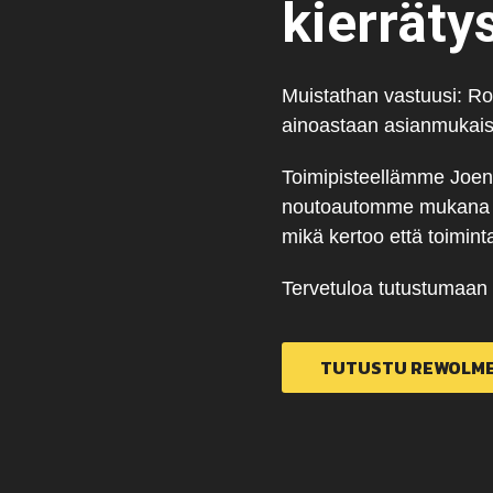
kierräty
Muistathan vastuusi: Rom
ainoastaan asianmukaise
Toimipisteellämme Joen
noutoautomme mukana on
mikä kertoo että toimint
Tervetuloa tutustumaan
TUTUSTU REWOLME