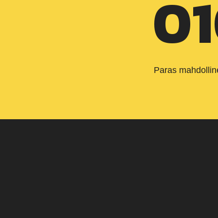
01
Paras mahdollin