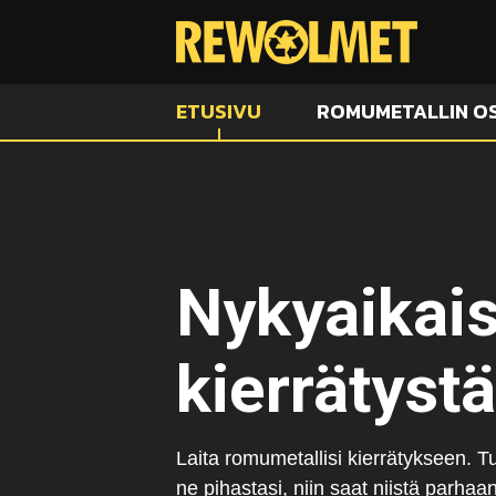
ETUSIVU
ROMUMETALLIN O
Nykyaikai
kierrätyst
Laita romumetallisi kierrätykseen. 
ne pihastasi, niin saat niistä parh