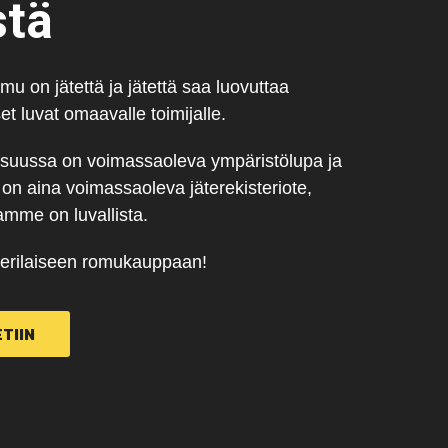
stä
u on jätettä ja jätettä saa luovuttaa
t luvat omaavalle toimijalle.
suussa on voimassaoleva ympäristölupa ja
 aina voimassaoleva jäterekisteriote,
amme on luvallista.
 erilaiseen romukauppaan!
TIIN